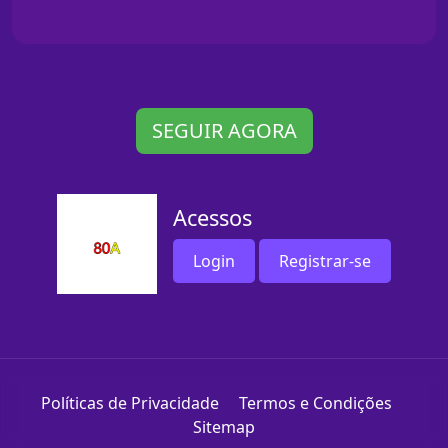
SEGUIR AGORA
Acessos
Login
Registrar-se
Políticas de Privacidade
Termos e Condições
Sitemap