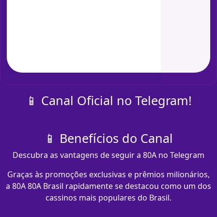
📱 Canal Oficial no Telegram!
📱 Benefícios do Canal
Descubra as vantagens de seguir a 80A no Telegram
Graças às promoções exclusivas e prêmios milionários,
a 80A 80A Brasil rapidamente se destacou como um dos
cassinos mais populares do Brasil.