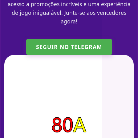
acesso a promoções incríveis e uma experiência
de jogo inigualável. Junte-se aos vencedores
agora!
SEGUIR NO TELEGRAM