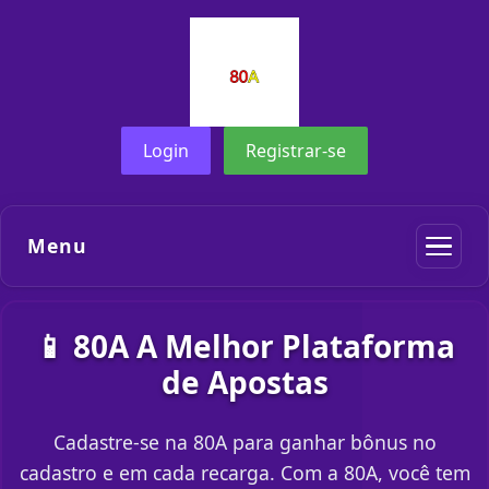
Login
Registrar-se
Menu
📱 80A A Melhor Plataforma
de Apostas
Cadastre-se na 80A para ganhar bônus no
cadastro e em cada recarga. Com a 80A, você tem