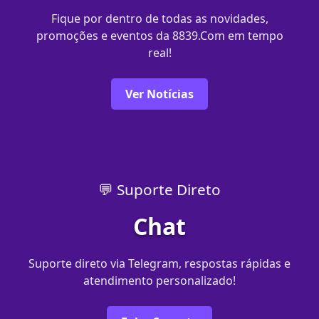
Fique por dentro de todas as novidades,
promoções e eventos da 8839.Com em tempo
real!
Ver Notícias
💬 Suporte Direto
Chat
Suporte direto via Telegram, respostas rápidas e
atendimento personalizado!