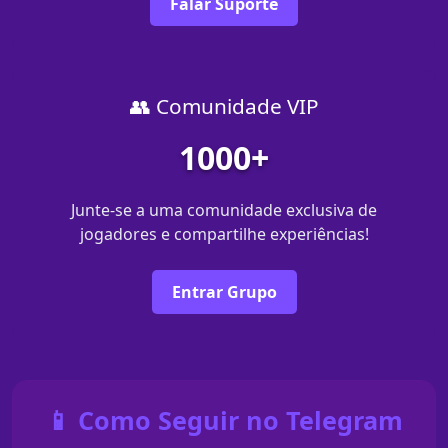
Falar Suporte
👥 Comunidade VIP
1000+
Junte-se a uma comunidade exclusiva de
jogadores e compartilhe experiências!
Entrar Grupo
📱 Como Seguir no Telegram