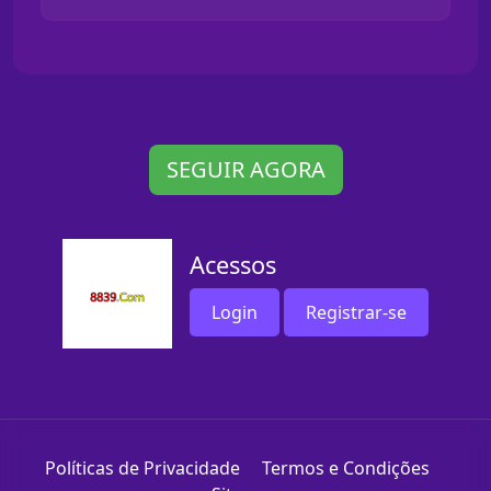
SEGUIR AGORA
Acessos
Login
Registrar-se
Políticas de Privacidade
Termos e Condições