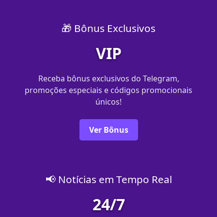
🎁 Bônus Exclusivos
VIP
Receba bônus exclusivos do Telegram,
promoções especiais e códigos promocionais
únicos!
Ver Bônus
📢 Notícias em Tempo Real
24/7