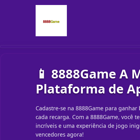
📱 8888Game A 
Plataforma de A
Cadastre-se na 8888Game para ganhar 
cada recarga. Com a 8888Game, você t
incríveis e uma experiência de jogo inig
vencedores agora!