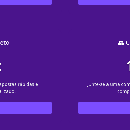
reto
👥 
t
espostas rápidas e
Junte-se a uma com
lizado!
compa
e