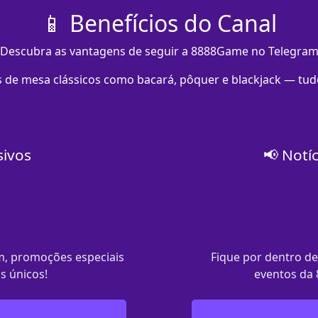
📱 Benefícios do Canal
Descubra as vantagens de seguir a 8888Game no Telegra
de mesa clássicos como bacará, pôquer e blackjack — tudo 
sivos
📢 Notí
m, promoções especiais
Fique por dentro d
s únicos!
eventos da