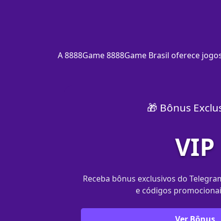
A 8888Game 8888Game Brasil oferece jogos 
🎁 Bônus Exclu
VIP
Receba bônus exclusivos do Telegra
e códigos promocionai
Ver Bônus