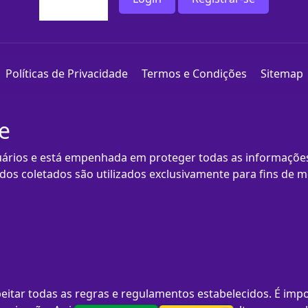
Políticas de Privacidade
Termos e Condições
Sitemap
de
suários e está empenhada em proteger todas as informaçõe
os coletados são utilizados exclusivamente para fins de m
tar todas as regras e regulamentos estabelecidos. É impo