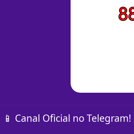
📱 Canal Oficial no Telegram!