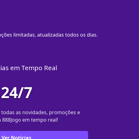
ões limitadas, atualizadas todos os dias.
cias em Tempo Real
24/7
e todas as novidades, promoções e
a 888Jogo em tempo real!
Ver Notícias