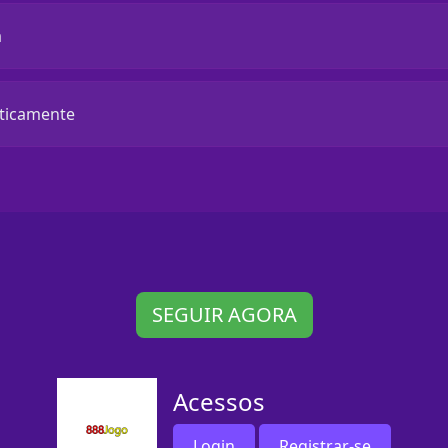
a
aticamente
SEGUIR AGORA
Acessos
Login
Registrar-se