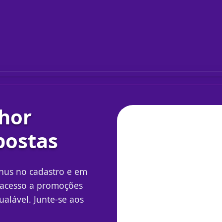
lhor
postas
nus no cadastro e em
 acesso a promoções
ualável. Junte-se aos