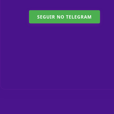
SEGUIR NO TELEGRAM