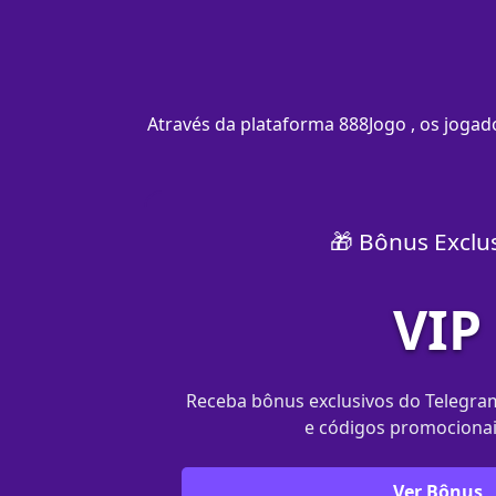
Através da plataforma 888Jogo , os jogad
🎁 Bônus Exclu
VIP
Receba bônus exclusivos do Telegra
e códigos promocionai
Ver Bônus