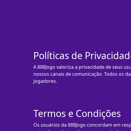
Políticas de Privacida
A 888Jogo valoriza a privacidade de seus u
nossos canais de comunicação. Todos os dad
jogadores.
Termos e Condições
Os usuários da 888Jogo concordam em respei