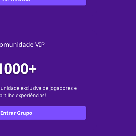
Comunidade VIP
1000+
unidade exclusiva de jogadores e
rtilhe experiências!
Entrar Grupo