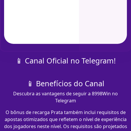
📱 Canal Oficial no Telegram!
📱 Benefícios do Canal
Descubra as vantagens de seguir a 8998Win no
Telegram
O bônus de recarga Prata também inclui requisitos de
apostas otimizados que refletem o nível de experiência
dos jogadores neste nível. Os requisitos são projetados