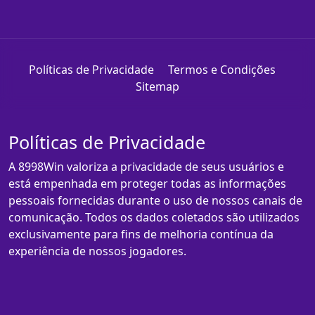
Políticas de Privacidade
Termos e Condições
Sitemap
Políticas de Privacidade
A 8998Win valoriza a privacidade de seus usuários e
está empenhada em proteger todas as informações
pessoais fornecidas durante o uso de nossos canais de
comunicação. Todos os dados coletados são utilizados
exclusivamente para fins de melhoria contínua da
experiência de nossos jogadores.