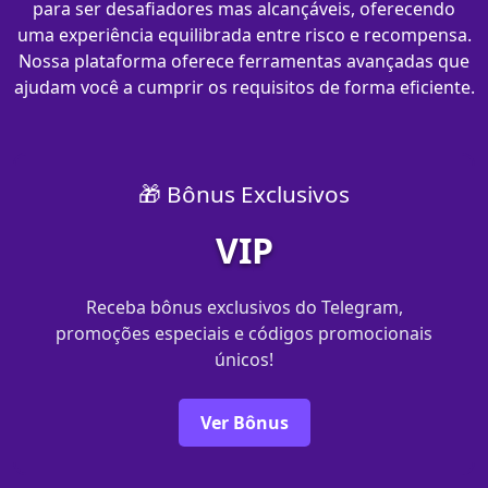
para ser desafiadores mas alcançáveis, oferecendo
uma experiência equilibrada entre risco e recompensa.
Nossa plataforma oferece ferramentas avançadas que
ajudam você a cumprir os requisitos de forma eficiente.
🎁 Bônus Exclusivos
VIP
Receba bônus exclusivos do Telegram,
promoções especiais e códigos promocionais
únicos!
Ver Bônus