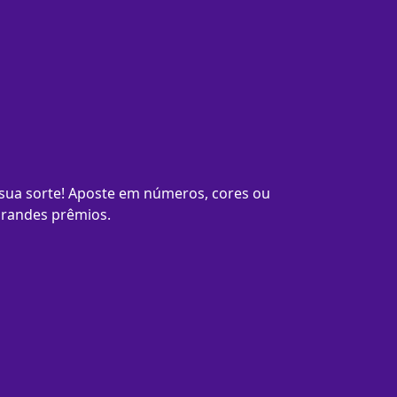
te sua sorte! Aposte em números, cores ou
randes prêmios.