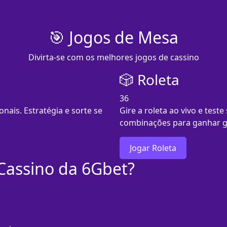
🎯 Jogos de Mesa
Divirta-se com os melhores jogos de cassino
🎲 Roleta
36
onais. Estratégia e sorte se
Gire a roleta ao vivo e tes
combinações para ganhar g
Jogar Roleta
 Cassino da 6Gbet?