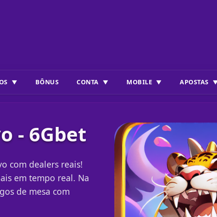
OS
BÔNUS
CONTA
MOBILE
APOSTAS
vo - 6Gbet
o com dealers reais!
mais em tempo real. Na
ogos de mesa com