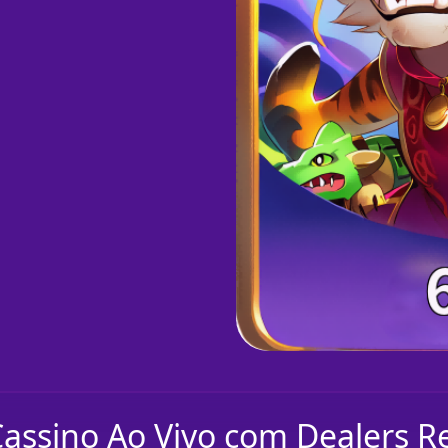
Cassino Ao Vivo com Dealers Re