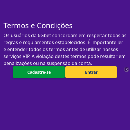
Termos e Condições
Os usuários da 6Gbet concordam em respeitar todas as
regras e regulamentos estabelecidos. É importante ler
e entender todos os termos antes de utilizar nossos
serviços VIP. A violação destes termos pode resultar em
penalizações ou na suspensão da conta.
X
Cadastre-se
Entrar