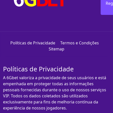
Reg
Políticas de Privacidade
Termos e Condições
Sitemap
Políticas de Privacidade
A 6Gbet valoriza a privacidade de seus usuários e está
empenhada em proteger todas as informações
pessoais fornecidas durante o uso de nossos serviços
VIP. Todos os dados coletados são utilizados
exclusivamente para fins de melhoria contínua da
experiência de nossos jogadores.